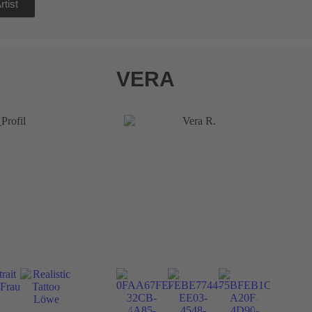
tist
VERA