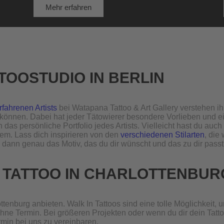
Mehr erfahren
TOOSTUDIO IN BERLIN
rfahrenen Artists
bei Watapana Tattoo & Art Gallery verstehen i
n können. Dabei hat jeder Tätowierer besondere Vorlieben und e
 das persönliche Portfolio jedes Artists. Vielleicht hast du au
lem. Lass dich inspirieren von den
verschiedenen Stilarten
, die 
dann genau das Motiv, das du dir wünscht und das zu dir passt
 TATTOO IN CHARLOTTENBUR
tenburg anbieten. Walk In Tattoos sind eine tolle Möglichkeit, 
ne Termin. Bei größeren Projekten oder wenn du dir dein Tatto
rmin bei uns zu vereinbaren.