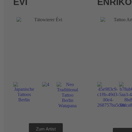
ÉVI
ENRIKO
Zum Artist