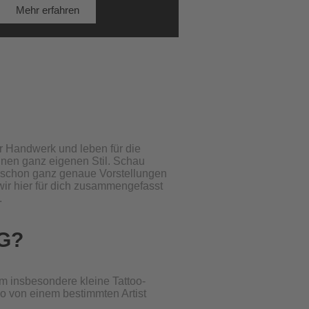
Mehr erfahren
hr Handwerk und leben für die
inen ganz eigenen Stil. Schau
ch schon ganz genaue Vorstellungen
wir hier
für dich zusammengefasst
.
G?
um insbesondere kleine Tattoo-
o von einem bestimmten Artist