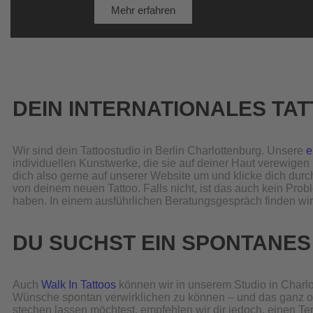
Mehr erfahren
DEIN INTERNATIONALES TAT
Wir sind dein Tattoostudio in Berlin Charlottenburg. Unsere
e
individuellen Kunstwerke, die sie auf deiner Haut verewige
dich also gerne auf unserer Website um und klicke dich durch
von deinem neuen Tattoo. Falls nicht, ist das auch kein Prob
haben. In einem ausführlichen Beratungsgespräch finden wir 
DU SUCHST EIN SPONTANES
Auch
Walk In Tattoos
können wir in unserem Studio in Charlot
Wünsche spontan verwirklichen zu können – und das ganz oh
stechen lassen möchtest, empfehlen wir dir jedoch, einen Te