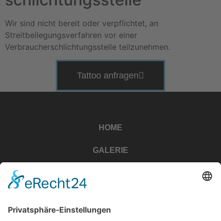
Wir sind nicht bereit oder verpflichtet, an
Streitbeilegungsverfahren vor einer
Verbraucherschlichtungsstelle teilzunehmen.
Tattoo anfragen
HOME
GALERIE
ARTISTS
IMPRESSIONEN
TATTOO